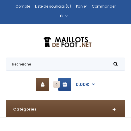
Compte
Liste de souhaits (0)
Panier
Commander
€
0,00€
0
Catégories