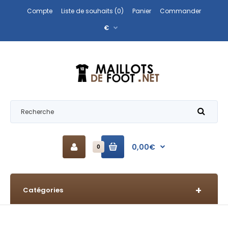
Compte
Liste de souhaits (0)
Panier
Commander
€
0,00€
0
Catégories