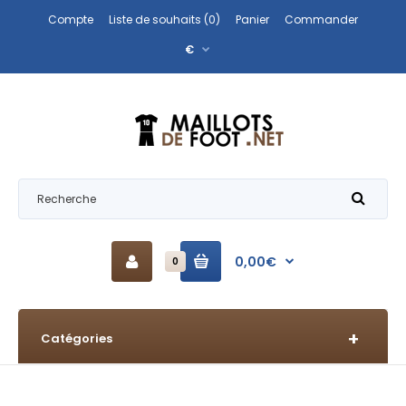
Compte
Liste de souhaits (0)
Panier
Commander
€
0,00€
0
Catégories