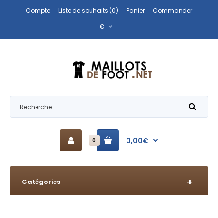
Compte
Liste de souhaits (0)
Panier
Commander
€
0,00€
0
Catégories