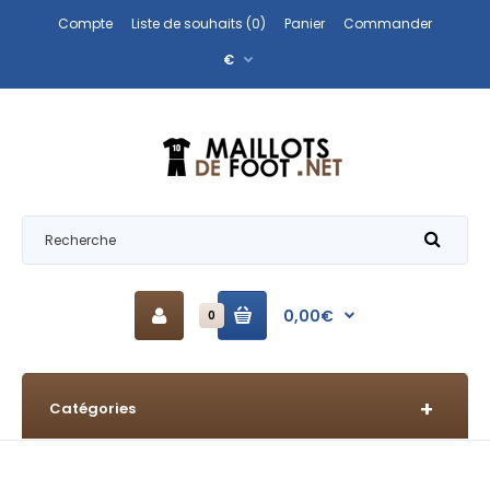
Compte
Liste de souhaits (0)
Panier
Commander
€
0,00€
0
Catégories