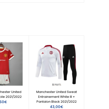
chester United
Manchester United Sweat
Maillo
cile 2021/2022
Entrainement White III +
Enfant
Pantalon Black 2021/2022
,50€
43,00€