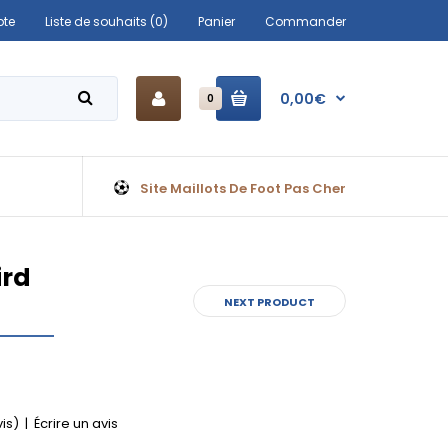
te
Liste de souhaits (0)
Panier
Commander
0,00€
0
Site Maillots De Foot Pas Cher
ird
NEXT PRODUCT
vis)
|
Écrire un avis