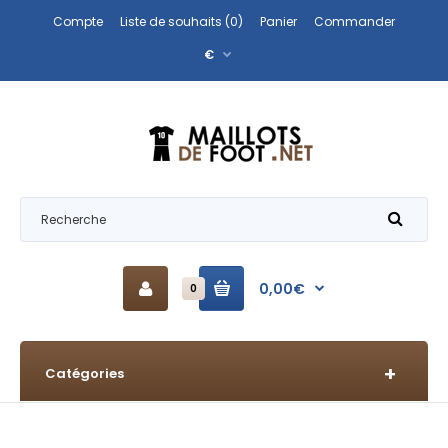
Compte
Liste de souhaits (0)
Panier
Commander
€
0,00€
0
Catégories