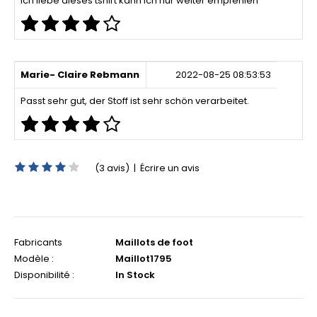
Ich liebe dieses tshirt kann ich nur weiter empfehlen
Marie- Claire Rebmann
2022-08-25 08:53:53
Passt sehr gut, der Stoff ist sehr schön verarbeitet.
(3 avis)
|
Écrire un avis
Fabricants
Maillots de foot
Modèle :
Maillot1795
Disponibilité :
In Stock