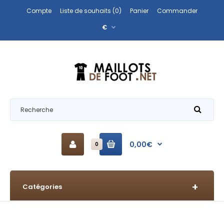
Compte
Liste de souhaits (0)
Panier
Commander
€
0,00€
0
Catégories