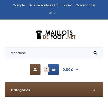
Compte
Liste de souhaits (0)
Panier
Commander
€
0,00€
0
Catégories