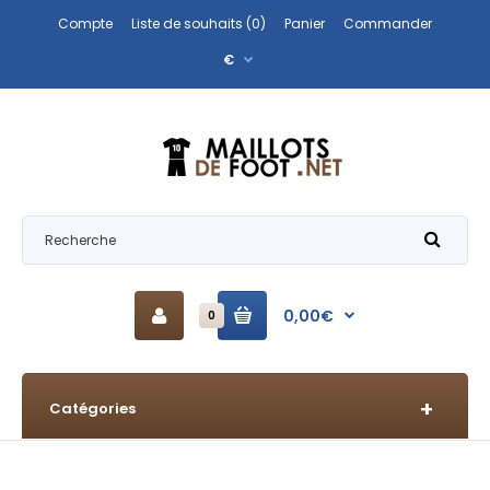
Compte
Liste de souhaits (0)
Panier
Commander
€
0,00€
0
Catégories