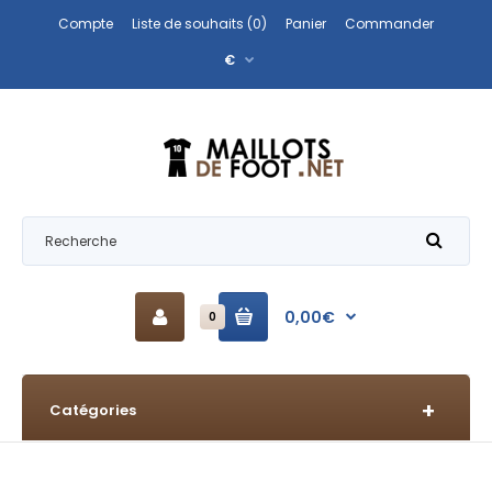
Compte
Liste de souhaits (0)
Panier
Commander
€
0,00€
0
Catégories