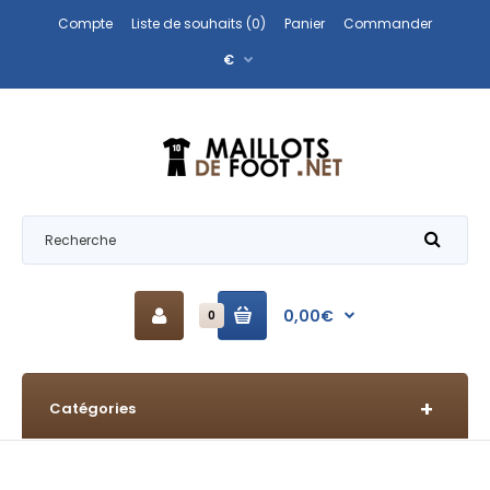
Compte
Liste de souhaits (0)
Panier
Commander
€
0,00€
0
Catégories