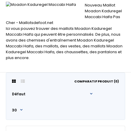
Nouveau Maillot
Moadon Kaduregel
Maccabi Haifa Pas
Cher - Maillotsdefoot.net
Ici vous pouvez trouver des maillots Moadon Kaduregel
Maccabi Haifa qui peuvent être personnalisés. De plus, nous
avons des chemises d'entraînement Moadon Kaduregel
Maccabi Haifa, des maillots, des vestes, des maillots Moadon
Kaduregel Maccabi Haifa, des chaussettes, des pantalons et
plus encore.
COMPARATIF PRODUIT (0)