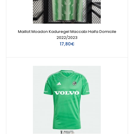
Maillot Moadon Kaduregel Maccabi Haifa Domicile
2022/2023
17,80€