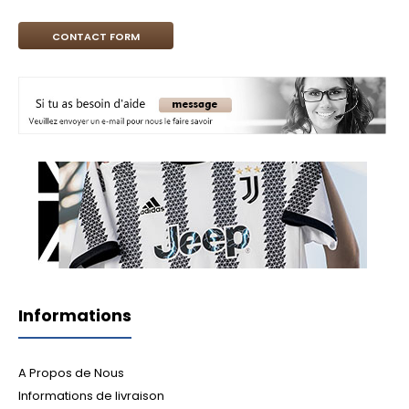
CONTACT FORM
Informations
A Propos de Nous
Informations de livraison