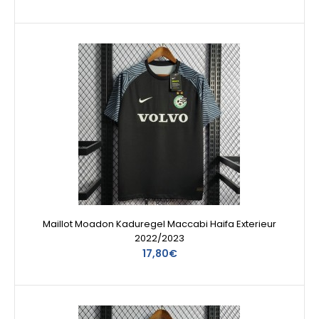
Maillot Moadon Kaduregel Maccabi Haifa Exterieur
2022/2023
17,80€