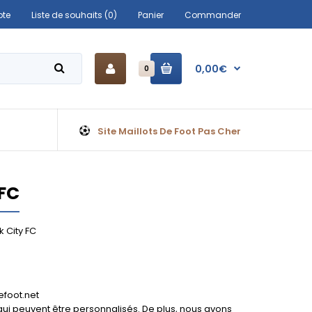
te
Liste de souhaits (0)
Panier
Commander
0,00€
0
Site Maillots De Foot Pas Cher
 FC
 City FC
efoot.net
 qui peuvent être personnalisés. De plus, nous avons