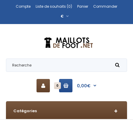
Compte
Liste de souhaits (0)
Panier
Commander
€
0,00€
0
Catégories