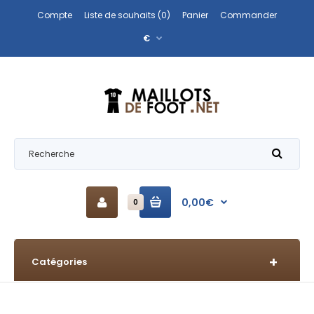
Compte
Liste de souhaits (0)
Panier
Commander
€
0,00€
0
Catégories