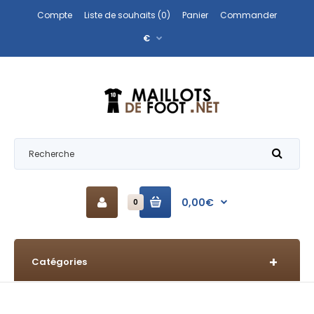
Compte
Liste de souhaits (0)
Panier
Commander
€
0,00€
0
Catégories