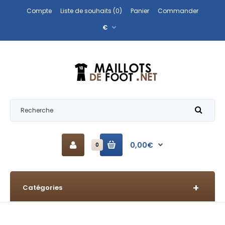
Compte
Liste de souhaits (0)
Panier
Commander
€
0,00€
0
Catégories