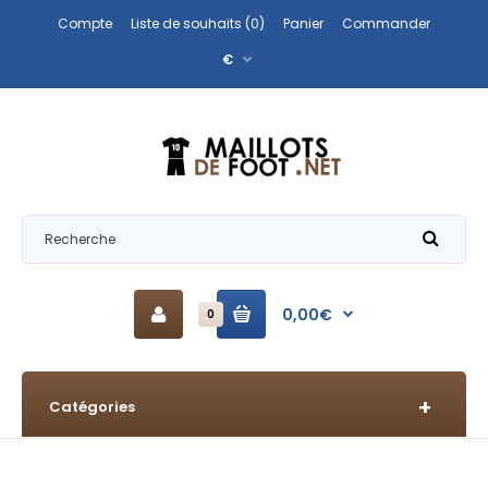
Compte
Liste de souhaits (0)
Panier
Commander
€
0,00€
0
Catégories