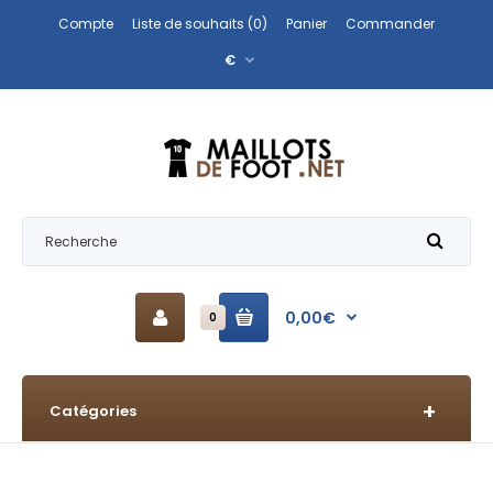
Compte
Liste de souhaits (0)
Panier
Commander
€
0,00€
0
Catégories