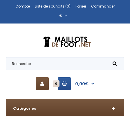
Compte
Liste de souhaits (0)
Panier
Commander
€
0,00€
0
Catégories