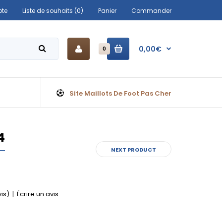
te
Liste de souhaits (0)
Panier
Commander
0,00€
0
Site Maillots De Foot Pas Cher
4
NEXT PRODUCT
vis)
|
Écrire un avis