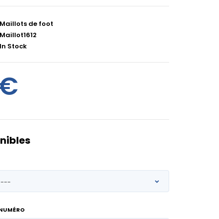
Maillots de foot
Maillot1612
In Stock
0€
nibles
 NUMÉRO