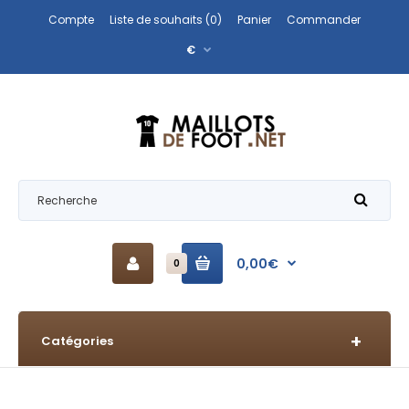
Compte
Liste de souhaits (0)
Panier
Commander
€
0,00€
0
Catégories