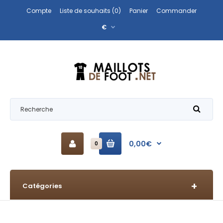
Compte
Liste de souhaits (0)
Panier
Commander
€
0,00€
0
Catégories