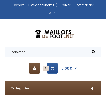
Compte
Liste de souhaits (0)
Panier
Commander
€
0,00€
0
Catégories