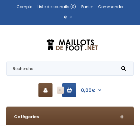
Compte
Liste de souhaits (0)
Panier
Commander
€
0,00€
0
Catégories