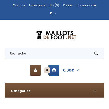
Compte
Liste de souhaits (0)
Panier
Commander
€
0,00€
0
Catégories