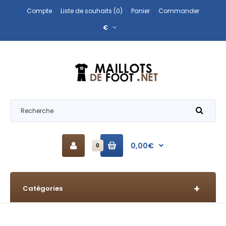
Compte
Liste de souhaits (0)
Panier
Commander
€
0,00€
0
Catégories