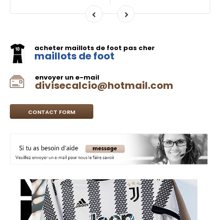
acheter maillots de foot pas cher
maillots de foot
envoyer un e-mail
divisecalcio@hotmail.com
CONTACT FORM