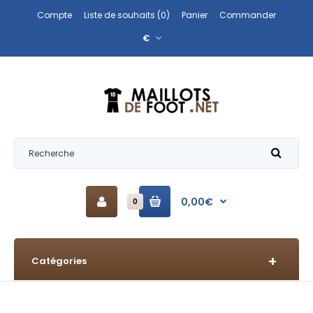
Compte
Liste de souhaits (0)
Panier
Commander
€
0,00€
0
Catégories