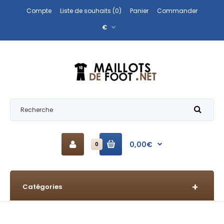
Compte
Liste de souhaits (0)
Panier
Commander
€
0,00€
0
Catégories