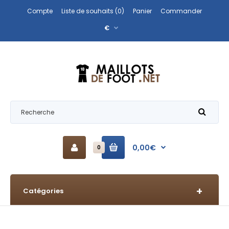
Compte
Liste de souhaits (0)
Panier
Commander
€
0,00€
0
Catégories