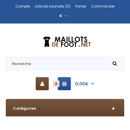
Compte
Liste de souhaits (0)
Panier
Commander
€
0,00€
0
Catégories