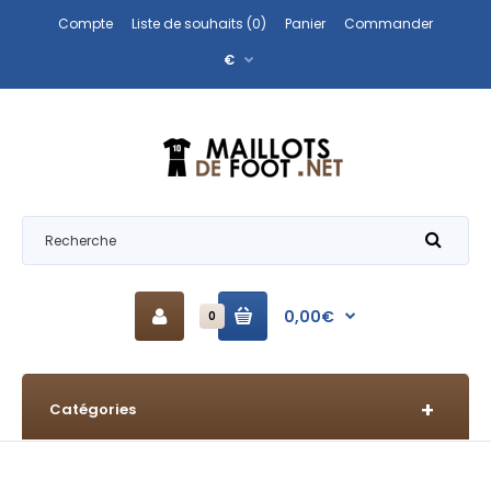
Compte
Liste de souhaits (0)
Panier
Commander
€
0,00€
0
Catégories