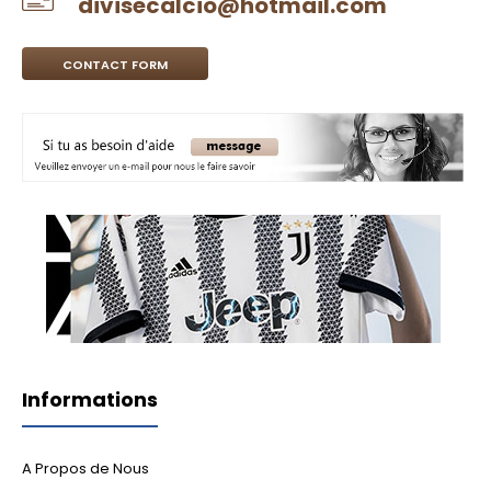
divisecalcio@hotmail.com
CONTACT FORM
Informations
A Propos de Nous