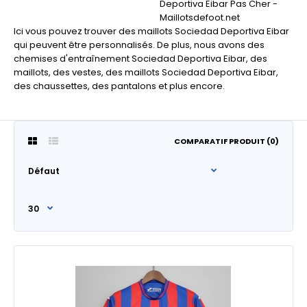
Deportiva Eibar Pas Cher -
Maillotsdefoot.net
Ici vous pouvez trouver des maillots Sociedad Deportiva Eibar
qui peuvent être personnalisés. De plus, nous avons des
chemises d'entraînement Sociedad Deportiva Eibar, des
maillots, des vestes, des maillots Sociedad Deportiva Eibar,
des chaussettes, des pantalons et plus encore.
COMPARATIF PRODUIT (0)