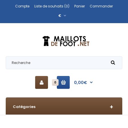
Compte
Liste de souhaits (0)
Panier
Commander
€
0,00€
0
Catégories