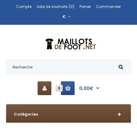
Compte
Liste de souhaits (0)
Panier
Commander
€
0,00€
0
Catégories