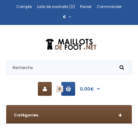
Compte
Liste de souhaits (0)
Panier
Commander
€
0,00€
0
Catégories