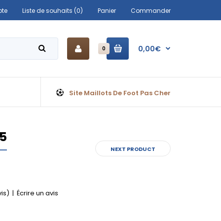
te
Liste de souhaits (0)
Panier
Commander
0,00€
0
Site Maillots De Foot Pas Cher
25
NEXT PRODUCT
vis)
|
Écrire un avis