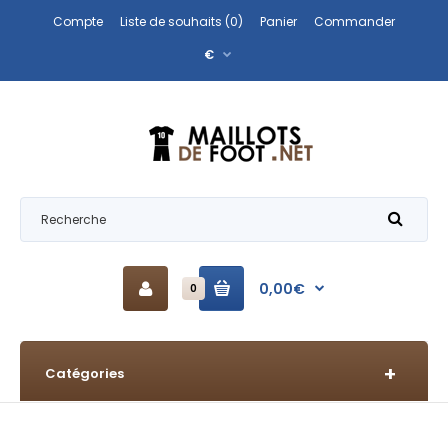
Compte
Liste de souhaits (0)
Panier
Commander
€
0,00€
0
Catégories