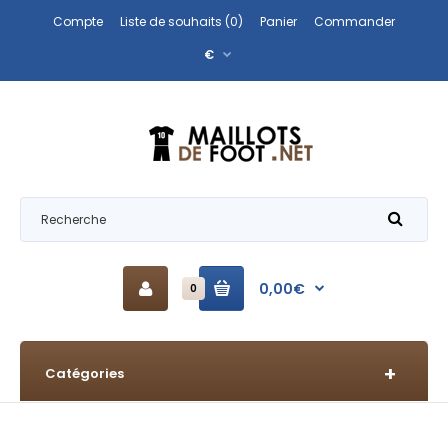
Compte
Liste de souhaits (0)
Panier
Commander
€
0,00€
0
Catégories