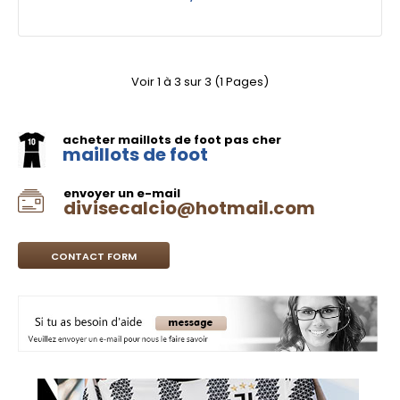
Voir 1 à 3 sur 3 (1 Pages)
acheter maillots de foot pas cher
maillots de foot
envoyer un e-mail
divisecalcio@hotmail.com
CONTACT FORM