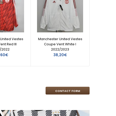
United Vestes
Manchester United Vestes
Manche
nt Red III
Coupe Vent White I
Co
1/2022
2022/2023
,60€
38,20€
CONTACT FORM