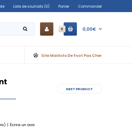
te
Liste de souhaits (0)
Panier
Commander
0,00€
0
Site Maillots De Foot Pas Cher
nt
NEXT PRODUCT
vis)
|
Écrire un avis