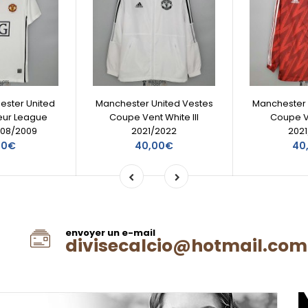
ester United
Manchester United Vestes
Manchester 
ieur League
Coupe Vent White III
Coupe Ve
008/2009
2021/2022
202
60€
40,00€
40
envoyer un e-mail
divisecalcio@hotmail.com