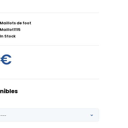
Maillots de foot
Maillot1115
In Stock
0€
nibles