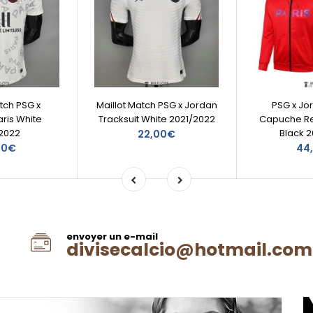
tch PSG x
Maillot Match PSG x Jordan
PSG x Jo
ris White
Tracksuit White 2021/2022
Capuche Re
2022
Black 
22,00€
00€
44
envoyer un e-mail
divisecalcio@hotmail.com