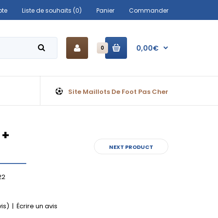
te
Liste de souhaits (0)
Panier
Commander
0,00€
0
Site Maillots De Foot Pas Cher
 +
NEXT PRODUCT
22
vis)
|
Écrire un avis