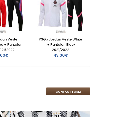
rdan Veste
PSG x Jordan Veste White
PSG
d + Pantalon
II+ Pantalon Black
Capuch
2021/2022
2021/2022
B
,00€
43,00€
CONTACT FORM