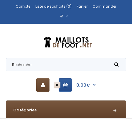
Compte
Liste de souhaits (0)
Panier
Commander
€
0,00€
0
Catégories