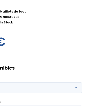
Maillots de foot
Maillot0703
In Stock
€
nibles
O