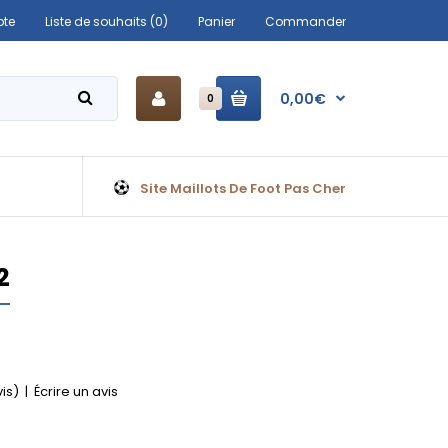
te
Liste de souhaits (0)
Panier
Commander
0,00€
0
Site Maillots De Foot Pas Cher
2
vis)
|
Écrire un avis