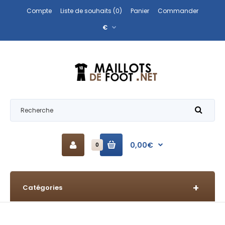
Compte
Liste de souhaits (0)
Panier
Commander
€
0,00€
0
Catégories