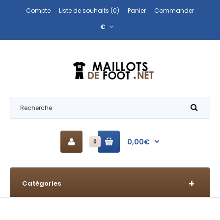
Compte
Liste de souhaits (0)
Panier
Commander
€
0,00€
0
Catégories