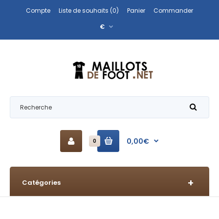
Compte
Liste de souhaits (0)
Panier
Commander
€
0,00€
0
Catégories