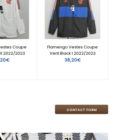
Vestes Coupe
Flamengo Vestes Coupe
Flame
 II 2022/2023
Vent Black I 2022/2023
Vent Bl
,20€
38,20€
CONTACT FORM