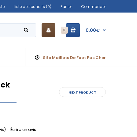
te
Liste de souhaits (0)
Panier
Commander
0,00€
0
Site Maillots De Foot Pas Cher
ack
NEXT PRODUCT
vis)
|
Écrire un avis