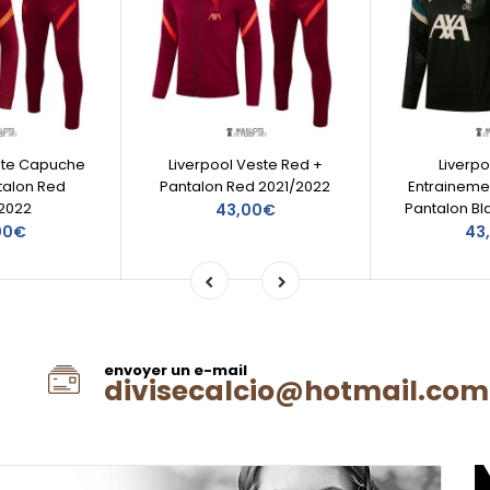
ste Capuche
Liverpool Veste Red +
Liverp
talon Red
Pantalon Red 2021/2022
Entraineme
2022
Pantalon Bl
43,00€
00€
43
envoyer un e-mail
divisecalcio@hotmail.com