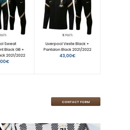
ool Sweat
Liverpool Veste Black +
L
nt Black GB +
Pantalon Black 2021/2022
Entr
ack 2021/2022
Pantal
43,00€
,00€
CONTACT FORM