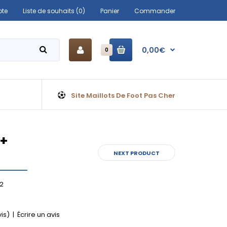
te
Liste de souhaits (0)
Panier
Commander
0,00€
0
Site Maillots De Foot Pas Cher
 +
NEXT PRODUCT
2
vis)
|
Écrire un avis