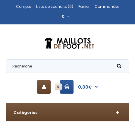
Compte
Liste de souhaits (0)
Panier
Commander
€
0,00€
0
Catégories